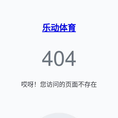
乐动体育
404
哎呀！您访问的页面不存在