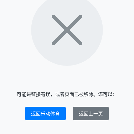
可能是链接有误，或者页面已被移除。您可以：
返回乐动体育
返回上一页