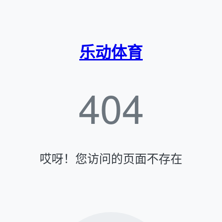
乐动体育
404
哎呀！您访问的页面不存在