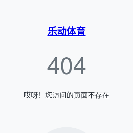
乐动体育
404
哎呀！您访问的页面不存在