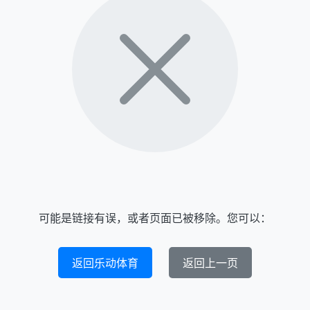
可能是链接有误，或者页面已被移除。您可以：
返回乐动体育
返回上一页