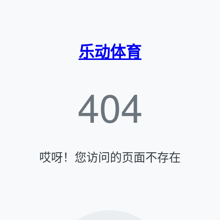
乐动体育
404
哎呀！您访问的页面不存在