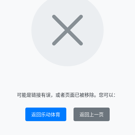
可能是链接有误，或者页面已被移除。您可以：
返回乐动体育
返回上一页